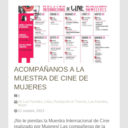
ACOMPÁÑANOS A LA
MUESTRA DE CINE DE
MUJERES
0
AV Las Fuentes
,
Citas
,
Fundación el Tranvía
,
Las Fuentes
,
Mujer
21 octubre, 2023
¡No te pierdas la Muestra Internacional de Cine
realizado por Mujeres! Las compañeras de la