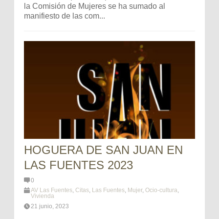
la Comisión de Mujeres se ha sumado al
manifiesto de las com...
HOGUERA DE SAN JUAN EN
LAS FUENTES 2023
0
AV Las Fuentes
,
Citas
,
Las Fuentes
,
Mujer
,
Ocio-cultura
,
Vivienda
21 junio, 2023