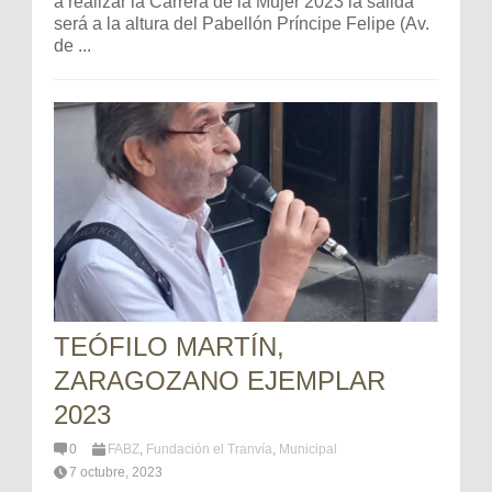
a realizar la Carrera de la Mujer 2023 la salida
será a la altura del Pabellón Príncipe Felipe (Av.
de ...
TEÓFILO MARTÍN,
ZARAGOZANO EJEMPLAR
2023
0
FABZ
,
Fundación el Tranvía
,
Municipal
7 octubre, 2023