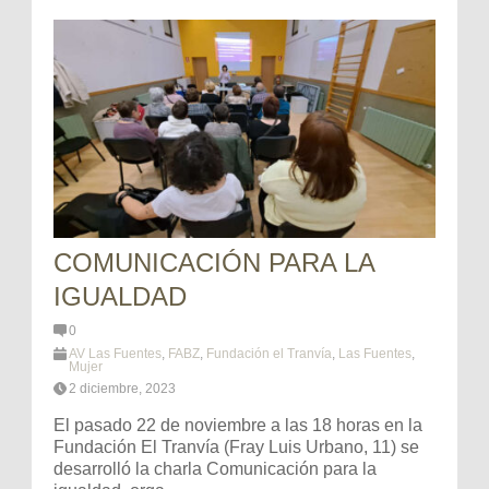
COMUNICACIÓN PARA LA
IGUALDAD
0
AV Las Fuentes
,
FABZ
,
Fundación el Tranvía
,
Las Fuentes
,
Mujer
2 diciembre, 2023
El pasado 22 de noviembre a las 18 horas en la
Fundación El Tranvía (Fray Luis Urbano, 11) se
desarrolló la charla Comunicación para la