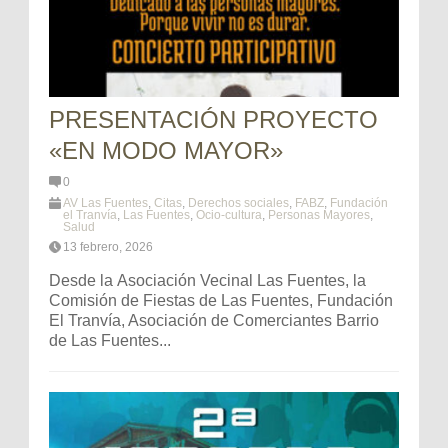
PRESENTACIÓN PROYECTO
«EN MODO MAYOR»
0
AV Las Fuentes
,
Citas
,
Derechos sociales
,
FABZ
,
Fundación
el Tranvía
,
Las Fuentes
,
Ocio-cultura
,
Personas Mayores
,
Salud
13 febrero, 2026
Desde la Asociación Vecinal Las Fuentes, la
Comisión de Fiestas de Las Fuentes, Fundación
El Tranvía, Asociación de Comerciantes Barrio
de Las Fuentes...