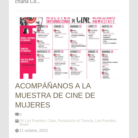
charla Co...
ACOMPÁÑANOS A LA
MUESTRA DE CINE DE
MUJERES
0
AV Las Fuentes
,
Citas
,
Fundación el Tranvía
,
Las Fuentes
,
Mujer
21 octubre, 2023