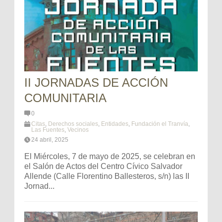
II JORNADAS DE ACCIÓN
COMUNITARIA
0
Citas
,
Derechos sociales
,
Entidades
,
Fundación el Tranvía
,
Las Fuentes
,
Vecinos
24 abril, 2025
El Miércoles, 7 de mayo de 2025, se celebran en
el Salón de Actos del Centro Cívico Salvador
Allende (Calle Florentino Ballesteros, s/n) las II
Jornad...