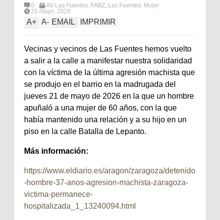
0
AV Las Fuentes
,
FABZ
,
Las Fuentes
,
Mujer
25 mayo, 2026
A
+
A
-
EMAIL
IMPRIMIR
Vecinas y vecinos de Las Fuentes hemos vuelto
a salir a la calle a manifestar nuestra solidaridad
con la víctima de la última agresión machista que
se produjo en el barrio en la madrugada del
jueves 21 de mayo de 2026 en la que un hombre
apuñaló a una mujer de 60 años, con la que
había mantenido una relación y a su hijo en un
piso en la calle Batalla de Lepanto.
Más información:
https://www.eldiario.es/aragon/zaragoza/detenido
-hombre-37-anos-agresion-machista-zaragoza-
victima-permanece-
hospitalizada_1_13240094.html