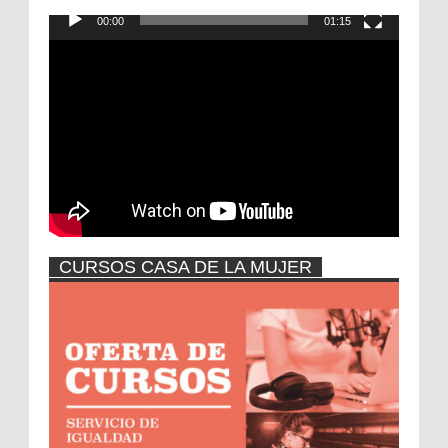
50 AÑOS AV LAS FUENTES
00:00
01:15
Reproductor
de
vídeo
CURSOS CASA DE LA MUJER