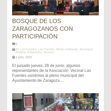
BOSQUE DE LOS
ZARAGOZANOS CON
PARTICIPACIÓN
0
AV Las Fuentes
,
Las Fuentes
,
Medio Ambiente
,
Municipal
,
Política
,
Urbanismo
,
Vecinos
1 julio, 2025
El pasado jueves, 26 de junio, algunos
representantes de la Asociación Vecinal Las
Fuentes asistimos al pleno municipal del
Ayuntamiento de Zaragoza ...